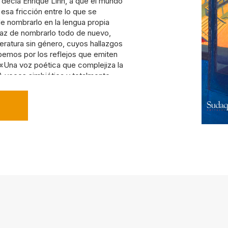
o decía Enrique Lihn, a que el mundo
esa fricción entre lo que se
e nombrarlo en la lengua propia
paz de nombrarlo todo de nuevo,
teratura sin género, cuyos hallazgos
bemos por los reflejos que emiten
na voz poética que complejiza la
 A veces simbiótica y totalmente
 otras ocasiones enfatiza la
a imposibilidad de evitar que esos
onar su identidad limeña, permeen
 de vida urbana en Nueva York». —