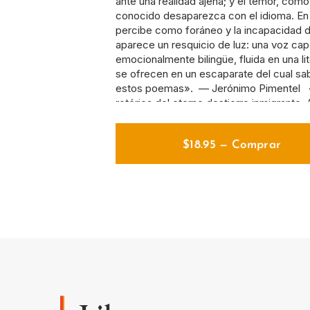
ante una realidad ajena; y el temor, com
conocido desaparezca con el idioma. En 
percibe como foráneo y la incapacidad d
aparece un resquicio de luz: una voz ca
emocionalmente bilingüe, fluida en una li
se ofrecen en un escaparate del cual sa
estos poemas». — Jerónimo Pimentel «U
retórica del eterno destierro inmigrante.
imbuida en la cotidianidad neoyorkina. En
dicotomía entre su desapego de Lima y l
$
18.95
—
Comprar
mismos constructos que la hacen cuesti
la compleja vitalidad de su experiencia
Mónica Carrillo Zegarra