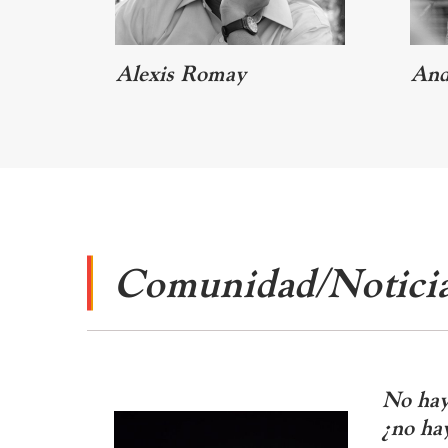
Alexis Romay
And
Comunidad/Notici
No hay 
¿no hay