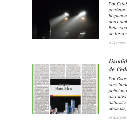
Por Este
en detect
hispanoa
dos nomb
Belascoar
un terce
03/08/202
Bandido
de Ped
Por Gabri
cuestion
policiaco
narrativa
naturaliz
décadas,
25/05/202