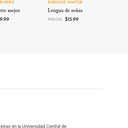
RIVERO
ENRIQUE WINTER
RAQU
rte mejor
Lengua de señas
Sobre
19.99
$
15.99
PRECIO
PREC
etras en la Universidad Central de