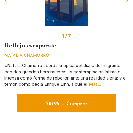
1 / 7
Reflejo escaparate
S
NATALIA CHAMORRO
D
a
«Natalia Chamorro aborda la épica cotidiana del migrante
Si
con dos grandes herramientas: la contemplación íntima e
ce
intensa como forma de rebelión ante una realidad ajena; y el
y 
temor, como decía Enrique Lihn, a que el
Más...
de
$
18.95
—
Comprar