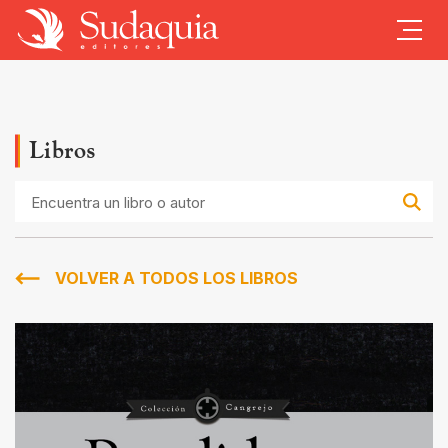
Libros
Encuentra
un
libro
o
autor
VOLVER A TODOS LOS LIBROS