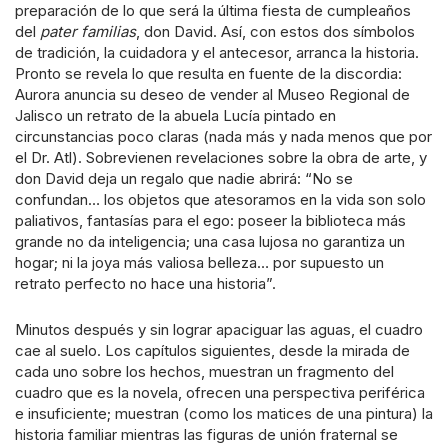
preparación de lo que será la última fiesta de cumpleaños
del
pater familias
, don David. Así, con estos dos símbolos
de tradición, la cuidadora y el antecesor, arranca la historia.
Pronto se revela lo que resulta en fuente de la discordia:
Aurora anuncia su deseo de vender al Museo Regional de
Jalisco un retrato de la abuela Lucía pintado en
circunstancias poco claras (nada más y nada menos que por
el Dr. Atl). Sobrevienen revelaciones sobre la obra de arte, y
don David deja un regalo que nadie abrirá: “No se
confundan… los objetos que atesoramos en la vida son solo
paliativos, fantasías para el ego: poseer la biblioteca más
grande no da inteligencia; una casa lujosa no garantiza un
hogar; ni la joya más valiosa belleza… por supuesto un
retrato perfecto no hace una historia”.
Minutos después y sin lograr apaciguar las aguas, el cuadro
cae al suelo. Los capítulos siguientes, desde la mirada de
cada uno sobre los hechos, muestran un fragmento del
cuadro que es la novela, ofrecen una perspectiva periférica
e insuficiente; muestran (como los matices de una pintura) la
historia familiar mientras las figuras de unión fraternal se