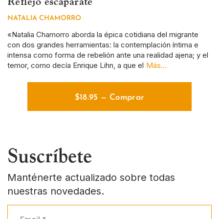
Reflejo escaparate
S
NATALIA CHAMORRO
D
a
«Natalia Chamorro aborda la épica cotidiana del migrante
Si
con dos grandes herramientas: la contemplación íntima e
ce
intensa como forma de rebelión ante una realidad ajena; y el
y 
temor, como decía Enrique Lihn, a que el
Más...
de
$
18.95
—
Comprar
Suscríbete
Manténerte actualizado sobre todas
nuestras novedades.