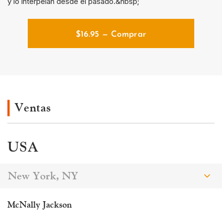
y lo interpelan desde el pasado.&nbsp;
$
16.95
— Comprar
Ventas
USA
New York, NY
McNally Jackson