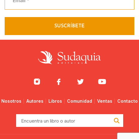
Nosotros
Autores
Libros
Comunidad
Ventas
Contacto
Encuentra
un
libro
o