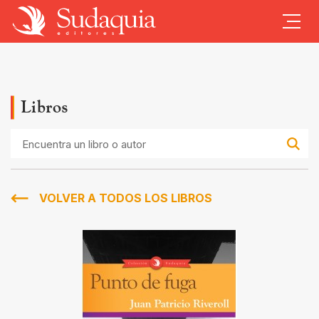
Libros
Encuentra
un
libro
o
autor
VOLVER A TODOS LOS LIBROS