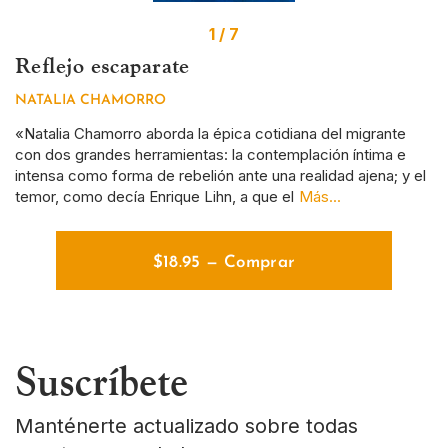
1 / 7
Reflejo escaparate
S
NATALIA CHAMORRO
D
a
«Natalia Chamorro aborda la épica cotidiana del migrante
Si
con dos grandes herramientas: la contemplación íntima e
ce
intensa como forma de rebelión ante una realidad ajena; y el
y 
temor, como decía Enrique Lihn, a que el
Más...
de
$
18.95
—
Comprar
Suscríbete
Manténerte actualizado sobre todas