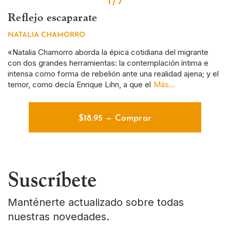
1 / 7
Reflejo escaparate
S
NATALIA CHAMORRO
D
a
«Natalia Chamorro aborda la épica cotidiana del migrante
Si
con dos grandes herramientas: la contemplación íntima e
ce
intensa como forma de rebelión ante una realidad ajena; y el
y 
temor, como decía Enrique Lihn, a que el
Más...
de
$
18.95
—
Comprar
Suscríbete
Manténerte actualizado sobre todas
nuestras novedades.