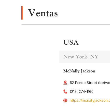
Ventas
USA
New York, NY
McNally Jackson
52 Prince Street (betw
(212) 274-1160
https://mcnallyjackson