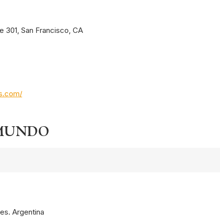
te 301, San Francisco, CA
os.com/
 MUNDO
res. Argentina