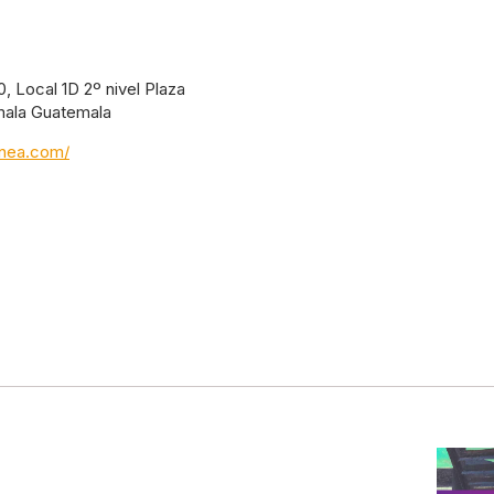
, Local 1D 2º nivel Plaza
mala Guatemala
inea.com/