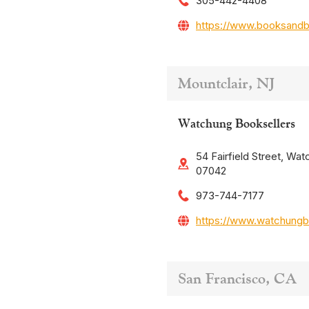
305-442-4408
https://www.booksand
Mountclair, NJ
Watchung Booksellers
54 Fairfield Street, Wat
07042
973-744-7177
https://www.watchungb
San Francisco, CA