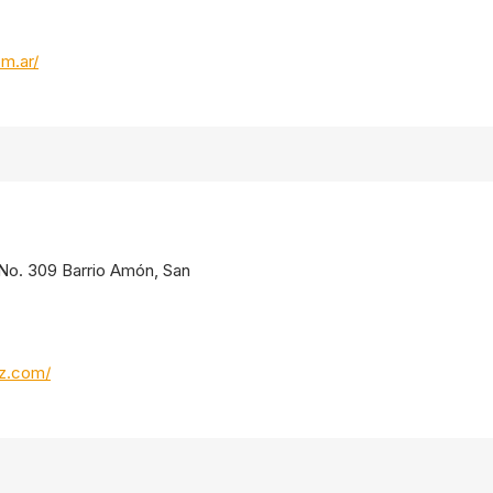
om.ar/
. No. 309 Barrio Amón, San
oz.com/