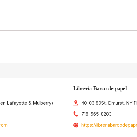
Libreria Barco de papel
een Lafayette & Mulberry)
40-03 80St. Elmurst, NY 1
718-565-8283
.com
https://libreriabarcodepa