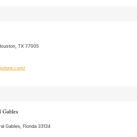
 Houston, TX 77005
kstore.com/
l Gables
al Gables, Florida 33134