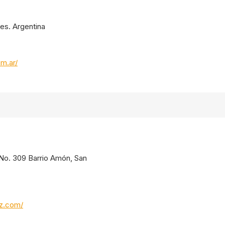
res. Argentina
om.ar/
. No. 309 Barrio Amón, San
oz.com/