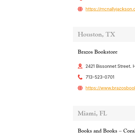
https://mcnallyjackson
Houston, TX
Brazos Bookstore
2421 Bissonnet Street.
713-523-0701
https://www.brazosboo
Miami, FL
Books and Books – Cora