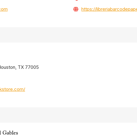
.com
https://libreriabarcodepa
 Houston, TX 77005
kstore.com/
l Gables