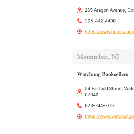
265 Aragon Avenue, Cor
305-442-4408
https://www.booksand
Mountclair, NJ
Watchung Booksellers
54 Fairfield Street, Wat
07042
973-744-7177
https://www.watchungb