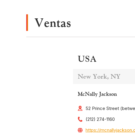
Ventas
USA
New York, NY
McNally Jackson
52 Prince Street (betw
(212) 274-1160
https://mcnallyjackson