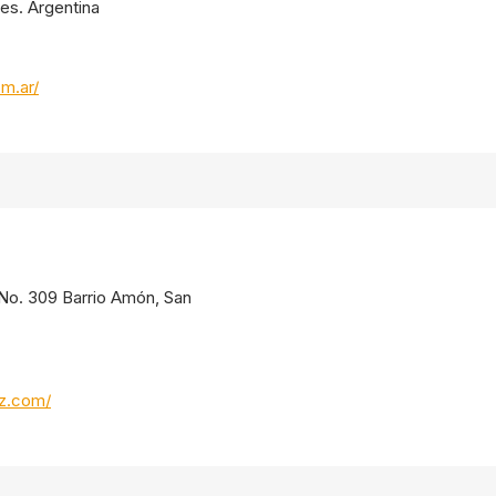
res. Argentina
om.ar/
. No. 309 Barrio Amón, San
oz.com/