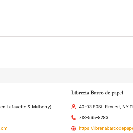
Libreria Barco de papel
een Lafayette & Mulberry)
40-03 80St. Elmurst, NY 1
718-565-8283
.com
https://libreriabarcodepa