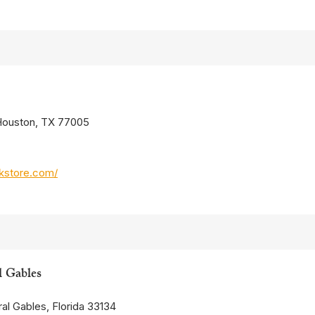
 Houston, TX 77005
kstore.com/
l Gables
al Gables, Florida 33134